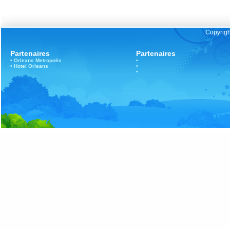
Copyrigh
Partenaires
Partenaires
•
Orleans
Metropolis
•
•
Hotel Orleans
•
•