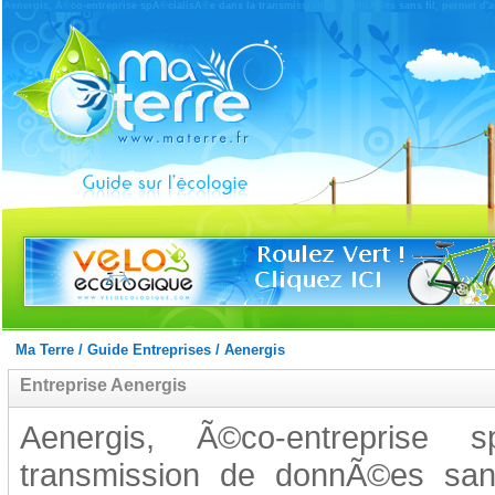
Aenergis, Ã©co-entreprise spÃ©cialisÃ©e dans la transmission de donnÃ©es sans fil, permet d'aid
Ma Terre
/
Guide Entreprises
/
Aenergis
Entreprise Aenergis
Aenergis, Ã©co-entreprise 
transmission de donnÃ©es sans 