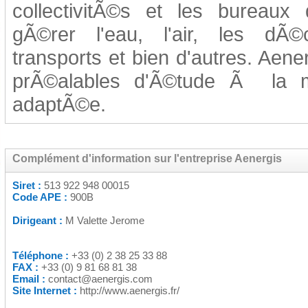
collectivitÃ©s et les bureau
gÃ©rer l'eau, l'air, les dÃ©c
transports et bien d'autres. Aene
prÃ©alables d'Ã©tude Ã la m
adaptÃ©e.
Complément d'information sur l'entreprise Aenergis
Siret :
513 922 948 00015
Code APE :
900B
Dirigeant :
M Valette Jerome
Téléphone :
+33 (0) 2 38 25 33 88
FAX :
+33 (0) 9 81 68 81 38
Email :
contact@aenergis.com
Site Internet :
http://www.aenergis.fr/