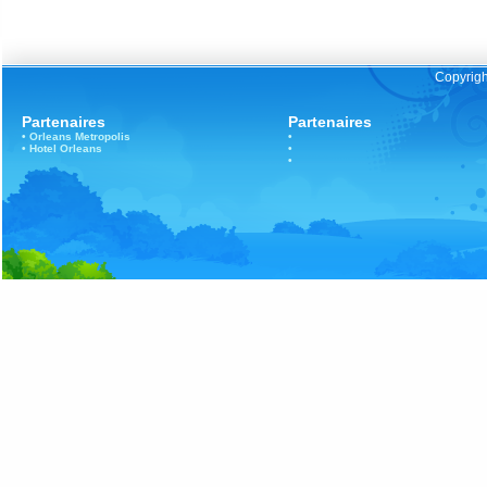
Copyrigh
Partenaires
Partenaires
•
Orleans
Metropolis
•
•
Hotel Orleans
•
•