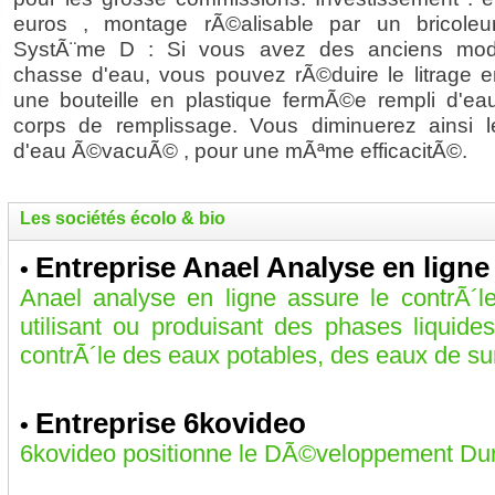
euros , montage rÃ©alisable par un bricole
SystÃ¨me D : Si vous avez des anciens mod
chasse d'eau, vous pouvez rÃ©duire le litrage e
une bouteille en plastique fermÃ©e rempli d'ea
corps de remplissage. Vous diminuerez ainsi 
d'eau Ã©vacuÃ© , pour une mÃªme efficacitÃ©.
Les sociétés écolo & bio
Entreprise Anael Analyse en ligne
•
Anael analyse en ligne assure le contrÃ´
utilisant ou produisant des phases liquid
contrÃ´le des eaux potables, des eaux de sur
Entreprise 6kovideo
•
6kovideo positionne le DÃ©veloppement Dura