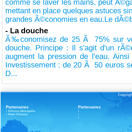
comme se laver les mains, peut Ã©ga
mettant en place quelques astuces sim
grandes Ã©conomies en eau.Le dÃ©bit
-
La douche
Ã‰conomisez de 25 Ã 75% sur vot
douche. Principe : Il s'agit d'un rÃ
augment la pression de l'eau. Ainsi
Investissement : de 20 Ã 50 euros s
D...
Copyrigh
Partenaires
Partenaires
•
Orleans
Metropolis
•
•
Hotel Orleans
•
•