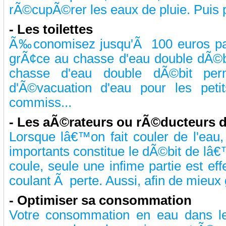
rÃ©cupÃ©rer les eaux de pluie. Puis pr
-
Les toilettes
Ã‰conomisez jusqu'Ã 100 euros par 
grÃ¢ce au chasse d'eau double dÃ©bi
chasse d'eau double dÃ©bit perm
d'Ã©vacuation d'eau pour les peti
commiss...
-
Les aÃ©rateurs ou rÃ©ducteurs 
Lorsque lâ€™on fait couler de l'eau
importants constitue le dÃ©bit de lâ€™
coule, seule une infime partie est eff
coulant Ã perte. Aussi, afin de mieux 
-
Optimiser sa consommation
Votre consommation en eau dans le