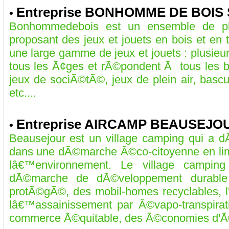
Entreprise BONHOMME DE BOIS 
•
Bonhommedebois est un ensemble de pl
proposant des jeux et jouets en bois et e
une large gamme de jeux et jouets : plusieur
tous les Ã¢ges et rÃ©pondent Ã tous les b
jeux de sociÃ©tÃ©, jeux de plein air, bascu
etc....
Entreprise AIRCAMP BEAUSEJO
•
Beausejour est un village camping qui a 
dans une dÃ©marche Ã©co-citoyenne en lim
lâ€™environnement. Le village camping
dÃ©marche de dÃ©veloppement durabl
protÃ©gÃ©, des mobil-homes recyclables, l'e
lâ€™assainissement par Ã©vapo-transpirati
commerce Ã©quitable, des Ã©conomies d'Ã©n