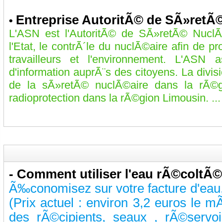
Entreprise AutoritÃ© de SÃ»retÃ
•
L'ASN est l'AutoritÃ© de SÃ»retÃ© Nucl
l'Etat, le contrÃ´le du nuclÃ©aire afin de pr
travailleurs et l'environnement. L'ASN
d'information auprÃ¨s des citoyens. La divis
de la sÃ»retÃ© nuclÃ©aire dans la rÃ©gi
radioprotection dans la rÃ©gion Limousin. ...
-
Comment utiliser l'eau rÃ©coltÃ
Ã‰conomisez sur votre facture d'eau, 
(Prix actuel : environ 3,2 euros le mÃ
des rÃ©cipients, seaux , rÃ©servo