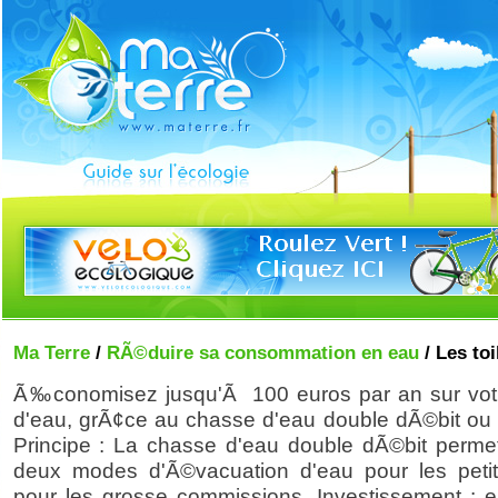
Ma Terre
/
RÃ©duire sa consommation en eau
/ Les toi
Ã‰conomisez jusqu'Ã 100 euros par an sur votr
d'eau, grÃ¢ce au chasse d'eau double dÃ©bit ou 
Principe : La chasse d'eau double dÃ©bit permet 
deux modes d'Ã©vacuation d'eau pour les petit
pour les grosse commissions. Investissement : e