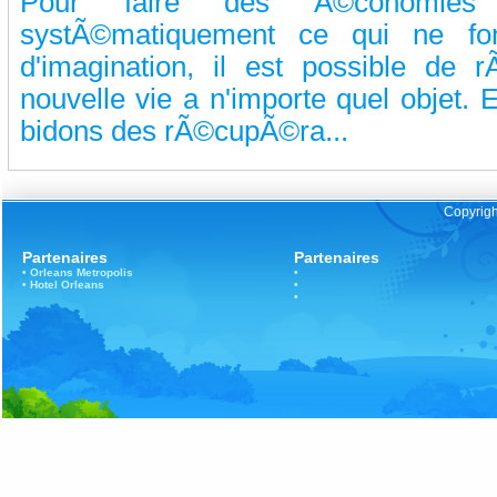
Pour faire des Ã©conomies
systÃ©matiquement ce qui ne fo
d'imagination, il est possible de
nouvelle vie a n'importe quel objet. 
bidons des rÃ©cupÃ©ra...
Copyrigh
Partenaires
Partenaires
•
Orleans
Metropolis
•
•
Hotel Orleans
•
•