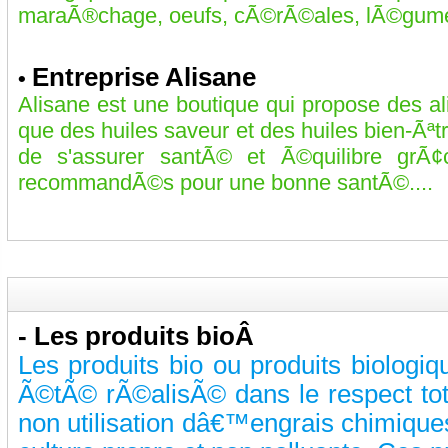
maraÃ®chage, oeufs, cÃ©rÃ©ales, lÃ©gume
Entreprise Alisane
•
Alisane est une boutique qui propose des a
que des huiles saveur et des huiles bien-Ãªt
de s'assurer santÃ© et Ã©quilibre grÃ¢
recommandÃ©s pour une bonne santÃ©....
-
Les produits bioÂ
Les produits bio ou produits biologiq
Ã©tÃ© rÃ©alisÃ© dans le respect to
non utilisation dâ€™engrais chimiques