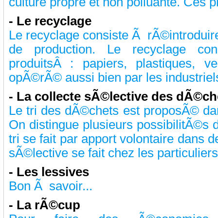
culture propre et non polluante. Ces pr
-
Le recyclage
Le recyclage consiste Ã rÃ©introduire
de production. Le recyclage co
produitsÂ : papiers, plastiques, v
opÃ©rÃ© aussi bien par les industriels 
-
La collecte sÃ©lective des dÃ©ch
Le tri des dÃ©chets est proposÃ© da
On distingue plusieurs possibilitÃ©s d
tri se fait par apport volontaire dans d
sÃ©lective se fait chez les particuliers 
-
Les lessives
Bon Ã savoir...
-
La rÃ©cup