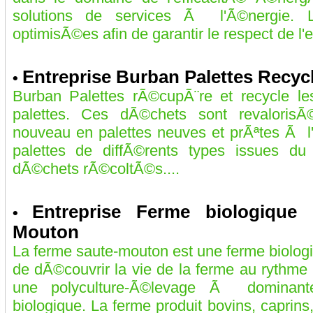
solutions de services Ã l'Ã©nergie. 
optimisÃ©es afin de garantir le respect de l'
Entreprise Burban Palettes Recyc
•
Burban Palettes rÃ©cupÃ¨re et recycle l
palettes. Ces dÃ©chets sont revaloris
nouveau en palettes neuves et prÃªtes Ã l
palettes de diffÃ©rents types issues du
dÃ©chets rÃ©coltÃ©s....
Entreprise Ferme biologique
•
Mouton
La ferme saute-mouton est une ferme biolo
de dÃ©couvrir la vie de la ferme au rythme
une polyculture-Ã©levage Ã dominant
biologique. La ferme produit bovins, caprins, 