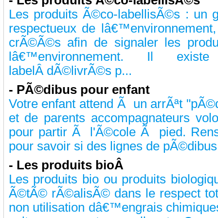
-
Les produits Ã©co-labellisÃ©s
Les produits Ã©co-labellisÃ©s : un 
respectueux de lâ€™environnement,
crÃ©Ã©s afin de signaler les produ
lâ€™environnement. Il exi
labelÂ dÃ©livrÃ©s p...
-
PÃ©dibus pour enfant
Votre enfant attend Ã un arrÃªt "pÃ©
et de parents accompagnateurs volon
pour partir Ã l'Ã©cole Ã pied. Rens
pour savoir si des lignes de pÃ©dibus e
-
Les produits bioÂ
Les produits bio ou produits biologiq
Ã©tÃ© rÃ©alisÃ© dans le respect to
non utilisation dâ€™engrais chimiques