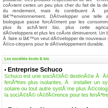
coÃ»tent certes un peu plus cher du fait de la d
du rendement, mais ils contribuent Ã pr
lâ€™environnement. DÃ©velopper une telle ag
biologique passe forcÃ©ment par les consomm
plus ils achÃ¨tent bio, plus cette agricu
dÃ©veloppera et plus les coÃ»ts diminueront. Un 
Ã faire si lâ€™on veut dÃ©velopper de nouveaux 
Ã©co-citoyens pour le dÃ©veloppement durable.
Les sociétés écolo & bio
Entreprise Schuco
•
Schuco est une sociÃ©tÃ© destinÃ©e Ã Ã©q
fenÃªtres plus isolantes, Ã installer un 
solaire ou tout autre systÃ¨me plus Ã©col
la sociÃ©tÃ© rÃ©fÃ©rence pour les fenÃªtres,