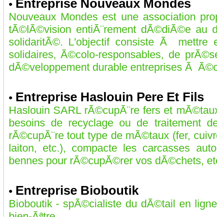
Entreprise Nouveaux Mondes
•
Nouveaux Mondes est une association pro
tÃ©lÃ©vision entiÃ¨rement dÃ©diÃ©e au 
solidaritÃ©. L'objectif consiste Ã mettre
solidaires, Ã©colo-responsables, de prÃ©s
dÃ©veloppement durable entreprises Ã Ã©che
Entreprise Haslouin Pere Et Fils
•
Haslouin SARL rÃ©cupÃ¨re fers et mÃ©taux 
besoins de recyclage ou de traitement d
rÃ©cupÃ¨re tout type de mÃ©taux (fer, cuivr
laiton, etc.), compacte les carcasses au
bennes pour rÃ©cupÃ©rer vos dÃ©chets, etc
Entreprise Bioboutik
•
Bioboutik - spÃ©cialiste du dÃ©tail en lign
bien-Ãªtre....