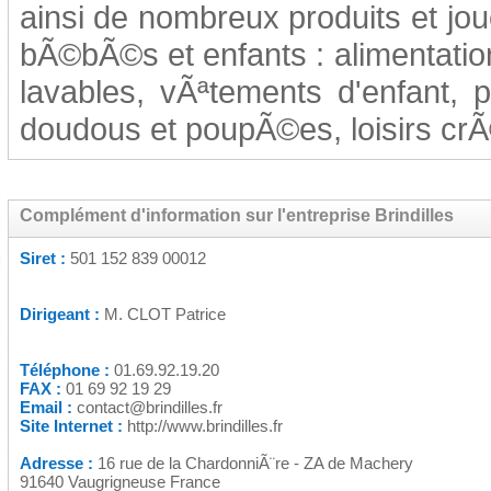
ainsi de nombreux produits et jou
bÃ©bÃ©s et enfants : alimentatio
lavables, vÃªtements d'enfant, p
doudous et poupÃ©es, loisirs crÃ©
Complément d'information sur l'entreprise Brindilles
Siret :
501 152 839 00012
Dirigeant :
M. CLOT Patrice
Téléphone :
01.69.92.19.20
FAX :
01 69 92 19 29
Email :
contact@brindilles.fr
Site Internet :
http://www.brindilles.fr
Adresse :
16 rue de la ChardonniÃ¨re - ZA de Machery
91640 Vaugrigneuse France