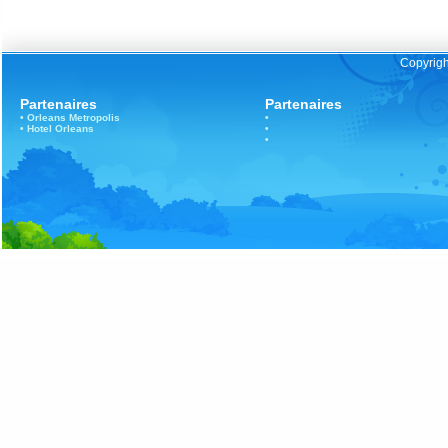
Copyrigh
Partenaires
Partenaires
•
Orleans
Metropolis
•
•
Hotel Orleans
•
•