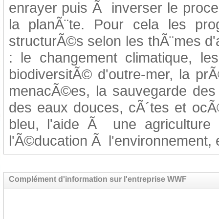
enrayer puis Ã inverser le proc
la planÃ¨te. Pour cela les 
structurÃ©s selon les thÃ¨mes d'a
: le changement climatique, les
biodiversitÃ© d'outre-mer, la p
menacÃ©es, la sauvegarde des f
des eaux douces, cÃ´tes et ocÃ
bleu, l'aide Ã une agriculture 
l'Ã©ducation Ã l'environnement, 
Complément d'information sur l'entreprise WWF