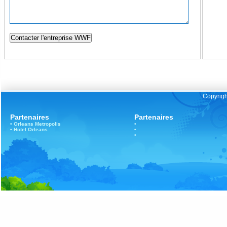
Copyrigh
Partenaires
Partenaires
•
Orleans
Metropolis
•
•
Hotel Orleans
•
•