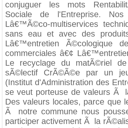
conjuguer les mots Rentabili
Sociale de l'Entreprise. Nos
Lâ€™Ã©co-multiservices techn
sans eau et avec des produit
Lâ€™entretien Ã©cologique d
commerciales â€¢ Lâ€™entretie
Le recyclage du matÃ©riel de
sÃ©lectif CrÃ©Ã©e par un je
(Institut d'Administration des Ent
se veut porteuse de valeurs Ã la
Des valeurs locales, parce que l
Ã notre commune nous pouss
participer activement Ã la rÃ©ali