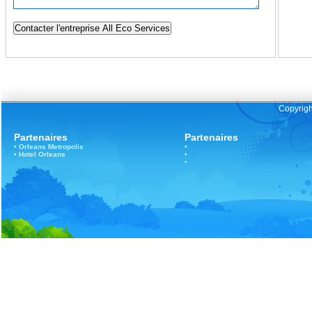
Copyrigh
Partenaires
Partenaires
•
Orleans
Metropolis
•
•
Hotel Orleans
•
•