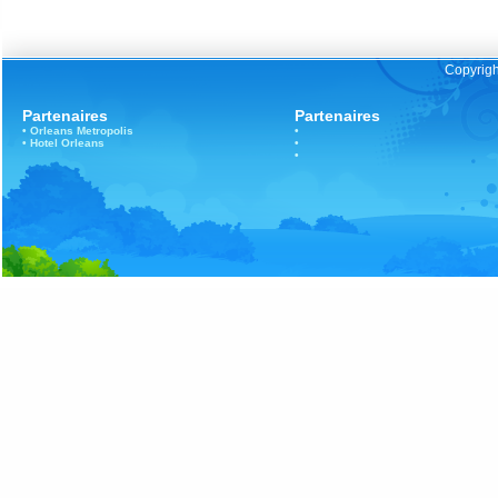
Copyrigh
Partenaires
Partenaires
•
Orleans
Metropolis
•
•
Hotel Orleans
•
•