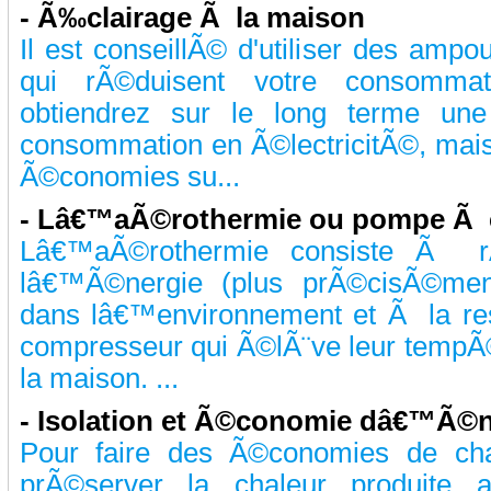
-
Ã‰clairage Ã la maison
Il est conseillÃ© d'utiliser des am
qui rÃ©duisent votre consommat
obtiendrez sur le long terme une
consommation en Ã©lectricitÃ©, ma
Ã©conomies su...
-
Lâ€™aÃ©rothermie ou pompe Ã c
Lâ€™aÃ©rothermie consiste Ã rÃ
lâ€™Ã©nergie (plus prÃ©cisÃ©ment
dans lâ€™environnement et Ã la r
compresseur qui Ã©lÃ¨ve leur tempÃ©r
la maison. ...
-
Isolation et Ã©conomie dâ€™Ã©n
Pour faire des Ã©conomies de cha
prÃ©server la chaleur produite a