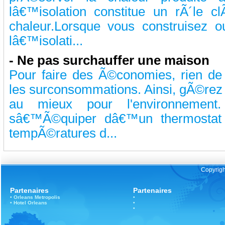
lâ€™isolation constitue un rÃ´le c
chaleur.Lorsque vous construisez 
lâ€™isolati...
-
Ne pas surchauffer une maison
Pour faire des Ã©conomies, rien de
les surconsommations. Ainsi, gÃ©rez 
au mieux pour l'environnemen
sâ€™Ã©quiper dâ€™un thermostat 
tempÃ©ratures d...
Copyrigh
Partenaires
Partenaires
•
Orleans
Metropolis
•
•
Hotel Orleans
•
•