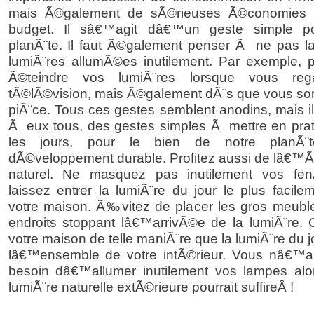
mais Ã©galement de sÃ©rieuses Ã©conomies s
budget. Il sâ€™agit dâ€™un geste simple po
planÃ¨te. Il faut Ã©galement penser Ã ne pas la
lumiÃ¨res allumÃ©es inutilement. Par exemple,
Ã©teindre vos lumiÃ¨res lorsque vous reg
tÃ©lÃ©vision, mais Ã©galement dÃ¨s que vous sor
piÃ¨ce. Tous ces gestes semblent anodins, mais i
Ã eux tous, des gestes simples Ã mettre en prat
les jours, pour le bien de notre planÃ¨
dÃ©veloppement durable. Profitez aussi de lâ€™Ã
naturel. Ne masquez pas inutilement vos fen
laissez entrer la lumiÃ¨re du jour le plus facil
votre maison. Ã‰vitez de placer les gros meub
endroits stoppant lâ€™arrivÃ©e de la lumiÃ¨re. 
votre maison de telle maniÃ¨re que la lumiÃ¨re du jo
lâ€™ensemble de votre intÃ©rieur. Vous nâ€™a
besoin dâ€™allumer inutilement vos lampes alo
lumiÃ¨re naturelle extÃ©rieure pourrait suffireÂ !