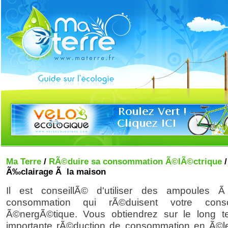
Ma Terre
/
RÃ©duire sa consommation Ã©lÃ©ctrique
/
Ã‰clairage Ã la maison
Il est conseillÃ© d'utiliser des ampoules
consommation qui rÃ©duisent votre cons
Ã©nergÃ©tique. Vous obtiendrez sur le long 
importante rÃ©duction de consommation en Ã©lec