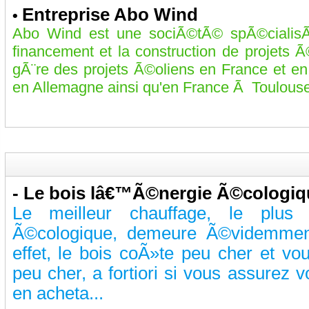
Entreprise Abo Wind
•
Abo Wind est une sociÃ©tÃ© spÃ©cialis
financement et la construction de projets
gÃ¨re des projets Ã©oliens en France et e
en Allemagne ainsi qu'en France Ã Toulouse,
-
Le bois lâ€™Ã©nergie Ã©cologiqu
Le meilleur chauffage, le plus
Ã©cologique, demeure Ã©videmment
effet, le bois coÃ»te peu cher et v
peu cher, a fortiori si vous assurez
en acheta...