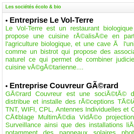
Les sociétés écolo & bio
Entreprise Le Vol-Terre
•
Le Vol-Terre est un restaurant biologiq
propose une cuisine rÃ©alisÃ©e en par
l'agriculture biologique, et une cave Ã l'u
comme un bistrot qui propose des associ
naturel ce qui permet de combiner judicie
cuisine vÃ©gÃ©tarienne....
Entreprise Couvreur GÃ©rard
•
GÃ©rard Couvreur est une sociÃ©tÃ© d
distribue et installe des rÃ©ceptions TÃ©lÃ
TNT, WIFI, CPL, Antennes Individuelles et
CÃ¢blage MultimÃ©dia VidÃ©o projection,
Surveillance ainsi que des installations 
notamment des panneaux solaires phot