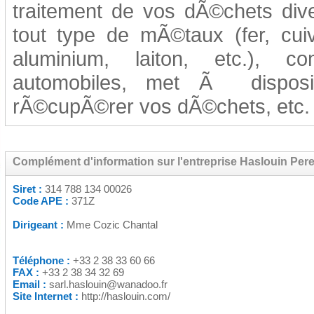
traitement de vos dÃ©chets div
tout type de mÃ©taux (fer, cuiv
aluminium, laiton, etc.), c
automobiles, met Ã disposi
rÃ©cupÃ©rer vos dÃ©chets, etc.
Complément d'information sur l'entreprise Haslouin Pere 
Siret :
314 788 134 00026
Code APE :
371Z
Dirigeant :
Mme Cozic Chantal
Téléphone :
+33 2 38 33 60 66
FAX :
+33 2 38 34 32 69
Email :
sarl.haslouin@wanadoo.fr
Site Internet :
http://haslouin.com/