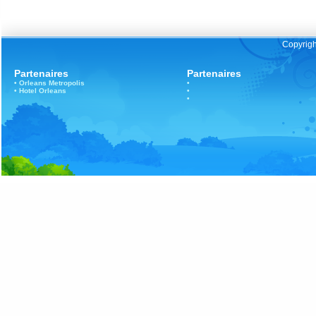
Copyrigh
Partenaires
Partenaires
•
Orleans
Metropolis
•
•
Hotel Orleans
•
•