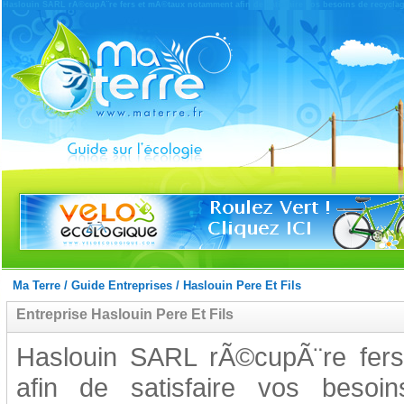
Haslouin SARL rÃ©cupÃ¨re fers et mÃ©taux notamment afin de satisfaire vos besoins de recyclage
Ma Terre
/
Guide Entreprises
/
Haslouin Pere Et Fils
Entreprise Haslouin Pere Et Fils
Haslouin SARL rÃ©cupÃ¨re fer
afin de satisfaire vos beso