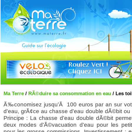
Ma Terre
/
RÃ©duire sa consommation en eau
/ Les toi
Ã‰conomisez jusqu'Ã 100 euros par an sur votr
d'eau, grÃ¢ce au chasse d'eau double dÃ©bit ou 
Principe : La chasse d'eau double dÃ©bit permet 
deux modes d'Ã©vacuation d'eau pour les petit
pour les grosse commissions. Investissement : e