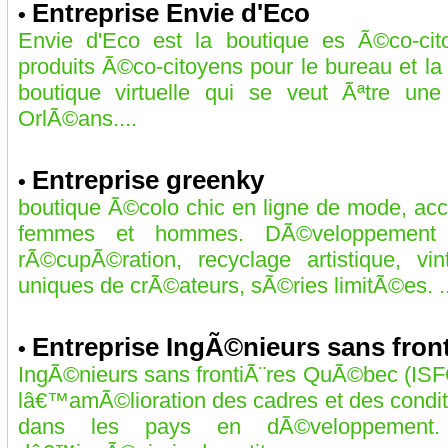
Entreprise Envie d'Eco
•
Envie d'Eco est la boutique es Ã©co-cit
produits Ã©co-citoyens pour le bureau et l
boutique virtuelle qui se veut Ãªtre un
OrlÃ©ans....
Entreprise greenky
•
boutique Ã©colo chic en ligne de mode, acc
femmes et hommes. DÃ©veloppement du
rÃ©cupÃ©ration, recyclage artistique, v
uniques de crÃ©ateurs, sÃ©ries limitÃ©es. ..
Entreprise IngÃ©nieurs sans fro
•
IngÃ©nieurs sans frontiÃ¨res QuÃ©bec (ISF
lâ€™amÃ©lioration des cadres et des cond
dans les pays en dÃ©veloppement.