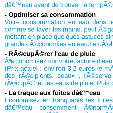
dâ€™eau avant de trouver la tempÃ©ra
-
Optimiser sa consommation
Votre consommation en eau dans le
comme se laver les mains, peut Ã©ga
mettant en place quelques astuces sim
grandes Ã©conomies en eau.Le dÃ©bit
-
RÃ©cupÃ©rer l'eau de pluie
Ã‰conomisez sur votre facture d'eau, 
(Prix actuel : environ 3,2 euros le mÃ
des rÃ©cipients, seaux , rÃ©servo
rÃ©cupÃ©rer les eaux de pluie. Puis pr
-
La traque aux fuites dâ€™eau
Economisez en tranquants les fuites
dâ€™eau consomment Ã©normÃ