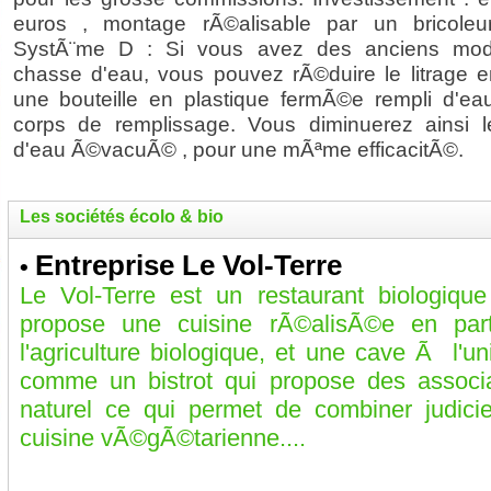
euros , montage rÃ©alisable par un bricole
SystÃ¨me D : Si vous avez des anciens mod
chasse d'eau, vous pouvez rÃ©duire le litrage e
une bouteille en plastique fermÃ©e rempli d'ea
corps de remplissage. Vous diminuerez ainsi 
d'eau Ã©vacuÃ© , pour une mÃªme efficacitÃ©.
Les sociétés écolo & bio
Entreprise Le Vol-Terre
•
Le Vol-Terre est un restaurant biologiq
propose une cuisine rÃ©alisÃ©e en par
l'agriculture biologique, et une cave Ã l'u
comme un bistrot qui propose des associ
naturel ce qui permet de combiner judicie
cuisine vÃ©gÃ©tarienne....