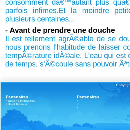
consomment dâ€™autant plus quâ€™i
parfois infimes.Et la moindre pet
plusieurs centaines...
-
Avant de prendre une douche
Il est tellement agrÃ©able de se do
nous prenons l'habitude de laisser co
tempÃ©rature idÃ©ale. L'eau qui est
de temps, s'Ã©coule sans pouvoir Ãªtre
Copyrigh
Partenaires
Partenaires
•
Orleans
Metropolis
•
•
Hotel Orleans
•
•