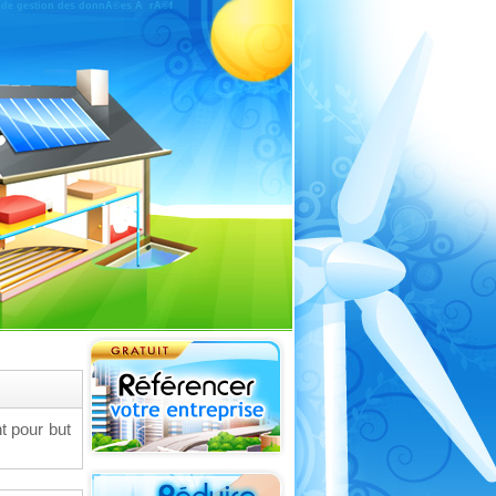
 et de gestion des donnÃ©es Ã rÃ©f
t pour but