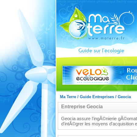
Geocia assure l'ingÃ©nierie gÃ©omatique (facility manag
Ma Terre
/
Guide Entreprises
/
Geocia
Entreprise Geocia
Geocia assure l'ingÃ©nierie gÃ©omati
d'intÃ©grer les moyens d'acquisition