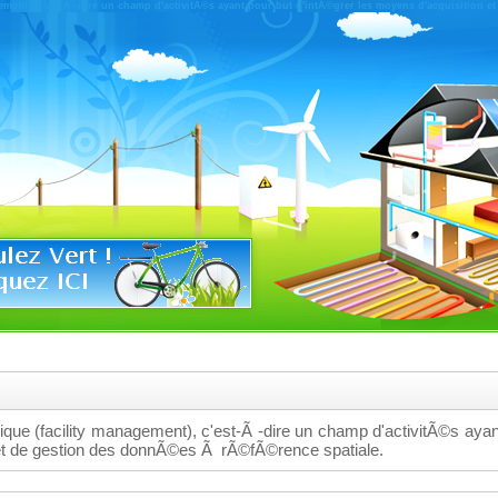
ement), c'est-Ã -dire un champ d'activitÃ©s ayant pour but d'intÃ©grer les moyens d'acquisition
que (facility management), c'est-Ã -dire un champ d'activitÃ©s ayan
 et de gestion des donnÃ©es Ã rÃ©fÃ©rence spatiale.