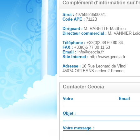
Complément d'information sur l'
Siret :
49758828500021
Code APE :
7112B
Dirigeant :
M. RABETTE Matthieu
Directeur commercial :
M. VANNIER Loi
Téléphone :
+33(0)2 38 69 80 84
FAX :
+33(0)6 77 00 11 53
Email :
info@geocia.fr
Site Internet :
http://www.geocia.fr
Adresse :
16 Rue Leonard de Vinci
45074 ORLEANS cedex 2 France
Contacter Geocia
Votre Em
Objet :
Votre message :