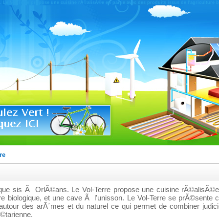
 Le Vol-Terre propose une cuisine rÃ©alisÃ©e en partie avec des produits issus de l'agriculture b
re
gique sis Ã OrlÃ©ans. Le Vol-Terre propose une cuisine rÃ©alisÃ©e
ture biologique, et une cave Ã l'unisson. Le Vol-Terre se prÃ©sent
s autour des arÃ´mes et du naturel ce qui permet de combiner judi
Ã©tarienne.