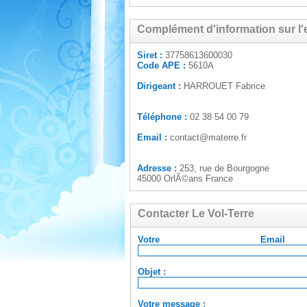
Complément d'information sur l'e
Siret :
37758613600030
Code APE :
5610A
Dirigeant :
HARROUET Fabrice
Téléphone :
02 38 54 00 79
Email :
contact@materre.fr
Adresse :
253, rue de Bourgogne
45000 OrlÃ©ans France
Contacter Le Vol-Terre
Votre Em
Objet :
Votre message :