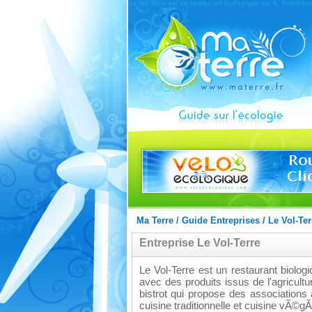
Le Vol-Terre est un restaurant biologique sis Ã OrlÃ©ans.
Ma Terre
/
Guide Entreprises
/
Le Vol-Ter
Entreprise Le Vol-Terre
Le Vol-Terre est un restaurant biolo
avec des produits issus de l'agricul
bistrot qui propose des association
cuisine traditionnelle et cuisine vÃ©g