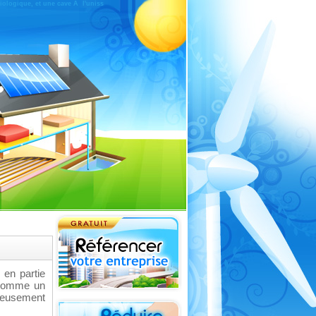
iologique, et une cave Ã l'uniss
 en partie
e comme un
cieusement