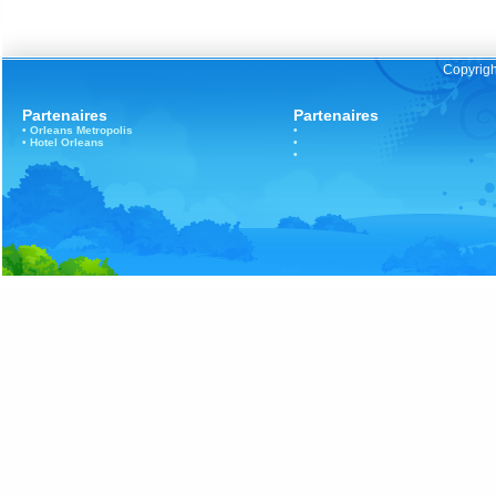
Copyrigh
Partenaires
Partenaires
•
Orleans
Metropolis
•
•
Hotel Orleans
•
•