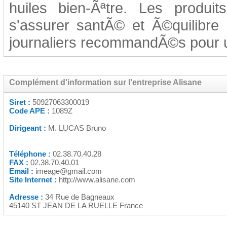
huiles bien-Ãªtre. Les produit
s'assurer santÃ© et Ã©quilibre
journaliers recommandÃ©s pour 
Complément d'information sur l'entreprise Alisane
Siret :
50927063300019
Code APE :
1089Z
Dirigeant :
M. LUCAS Bruno
Téléphone :
02.38.70.40.28
FAX :
02.38.70.40.01
Email :
imeage@gmail.com
Site Internet :
http://www.alisane.com
Adresse :
34 Rue de Bagneaux
45140 ST JEAN DE LA RUELLE France