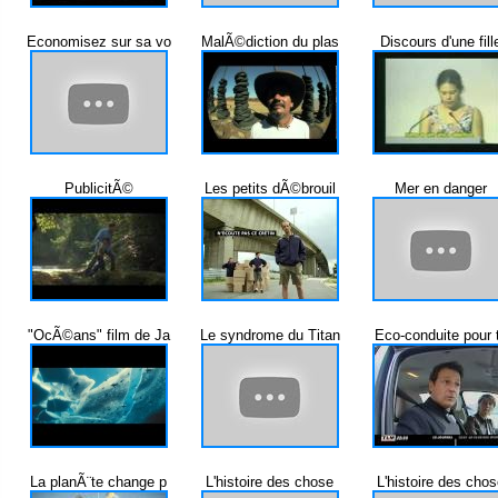
Economisez sur sa vo
MalÃ©diction du plas
Discours d'une fill
PublicitÃ©
Les petits dÃ©brouil
Mer en danger
"OcÃ©ans" film de Ja
Le syndrome du Titan
Eco-conduite pour 
La planÃ¨te change p
L'histoire des chose
L'histoire des cho