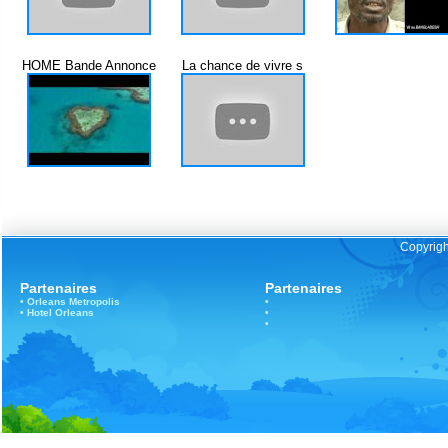
HOME Bande Annonce
La chance de vivre s
Copyrigh
Partenaires
Partenaires
•
Orleans
Metropolis
•
•
Hotel Orleans
•
•