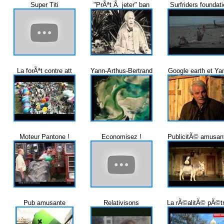
Super Titi
"PrÃªt Ã jeter" ban
Surfriders foundati
La forÃªt contre att
Yann-Arthus-Bertrand
Google earth et Ya
Moteur Pantone !
Economisez !
PublicitÃ© amusan
Pub amusante
Relativisons
La rÃ©alitÃ© pÃ©tr