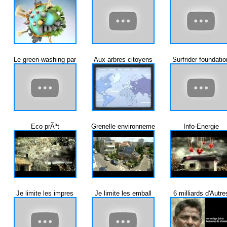
Le green-washing par
Aux arbres citoyens
Surfrider foundatio
Eco prÃªt
Grenelle environneme
Info-Energie
Je limite les impres
Je limite les emball
6 milliards d'Autre