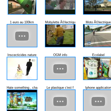
1 euro au 100km
Mobylette Ã©lectriqu
Moto Ã©lectrique
Inscecticides nature
OGM info
Ecolabel
Hate something , cha
Le plastique c'est f
Iphone applicatio